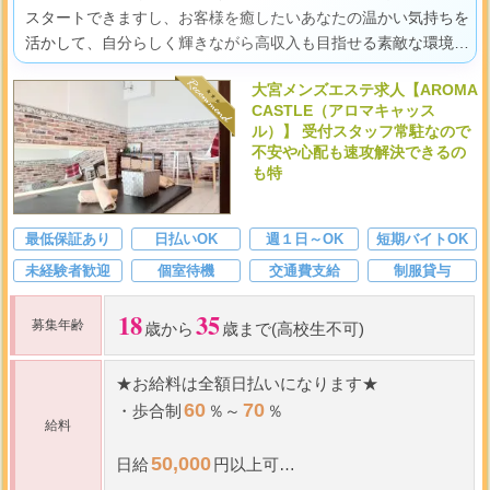
スタートできますし、お客様を癒したいあなたの温かい気持ちを
活かして、自分らしく輝きながら高収入も目指せる素敵な環境で
すよ。
大宮メンズエステ求人【AROMA
CASTLE（アロマキャッス
ル）】 受付スタッフ常駐なので
不安や心配も速攻解決できるの
も特
最低保証あり
日払いOK
週１日～OK
短期バイトOK
未経験者歓迎
個室待機
交通費支給
制服貸与
18
35
募集年齢
歳から
歳まで(高校生不可)
★
お給料は全額日払いになります
★
60
70
・
歩合制
％～
％
給料
50,000
日給
円以上可