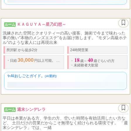
✨AIおしごとガイド。
(AI要約)
ＫＡＧＵＹＡ～星乃幻想～
ルーム
洗練された空間とクオリティーの高い接客、施術で今まで味わった
事の無い"本物のメンズエステ"をお届け致します。 "モダン高級ホテ
ル"のような素人には再現出来
所沢駅 から徒歩2分
24時間営業
18
40
30,000
90
1
5000
・
日給
円以上可能。
・
分コースで
万
円バックも可
・
歳～
歳ぐらいの方
・
未経験者大歓迎
✨AIおしごとガイド。
(AI要約)
週末シンデレラ
ルーム