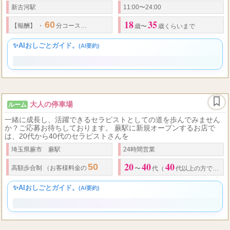
平日は本業がある方、学生の方、空いた時間を有効活用したい方な
ど、 土日だけの営業だからこそ無理なく続けられる環境です。 「週
末シンデレラ」では、一緒
新古河駅
11:00〜24:00
18
35
60
4,000
90
5,000
3,00
【報酬】
・
分コース
円
・
分コース
円
・
指名料
歳〜
歳くらいまで
✨AIおしごとガイド。
(AI要約)
大人の停車場
ルーム
一緒に成長し、活躍できるセラピストとしての道を歩んでみません
か？ご応募お待ちしております。 蕨駅に新規オープンするお店で
は、20代から40代のセラピストさんを
埼玉県蕨市 蕨駅
24時間営業
20
40
40
50
60
高額歩合制 （お客様料金の
～
％が報酬になります）
〜
代（
代以上の方でも面接OKです）
✨AIおしごとガイド。
(AI要約)