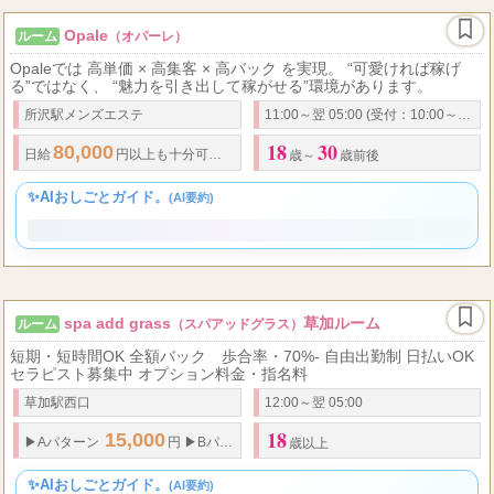
Opale
ルーム
（オパーレ）
Opaleでは 高単価 × 高集客 × 高バック を実現。 “可愛ければ稼げ
る”ではなく、 “魅力を引き出して稼がせる”環境があります。
所沢駅メンズエステ
11:00～翌 05:00 (受付：10:00～翌3:30)
18
30
80,000
日給
円以上も十分可能 エリア最大級の高還元歩合システム 報酬は安心の
歳～
歳前後
✨AIおしごとガイド。
(AI要約)
spa add grass
草加ルーム
ルーム
（スパアッドグラス）
短期・短時間OK 全額バック 歩合率・70%- 自由出勤制 日払いOK
セラピスト募集中 オプション料金・指名料
草加駅西口
12:00～翌 05:00
18
15,000
10,000
7,000...