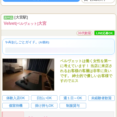
詳しく見る
お気に入り
[大宮駅]
ルーム
Velvet
大宮
(ベルヴェット)
30代歓迎
LINE応募OK
✨AIおしごとガイド。
(AI要約)
ベルヴェットは働く女性を第一
に考えています！ 当店に来店さ
れるお客様の客層は非常に良い
です。 紳士的で優しいお客様で
すのでエス
体験入店OK
日払いOK
週１日～OK
未経験者歓迎