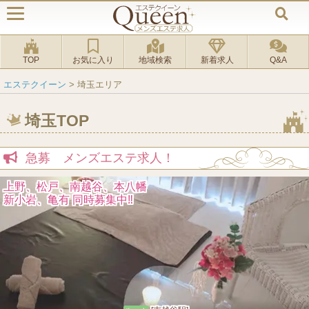
TOP
お気に入り
地域検索
新着求人
Q&A
エステクイーン
>
埼玉エリア
埼玉TOP
急募 メンズエステ求人！
月給100万以上可能！
罰金ノルマなし、保証時給有り