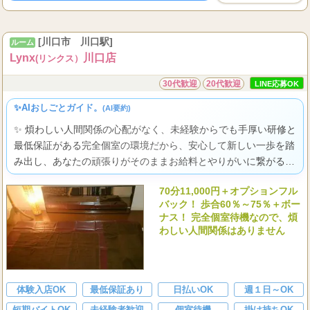
毎日、現金日払い制。
1
5
8
...
日
万～
万
[川口市 川口駅]
ルーム
Lynx
川口店
(リンクス）
30代歓迎
20代歓迎
LINE応募OK
✨AIおしごとガイド。
(AI要約)
✨ 煩わしい人間関係の心配がなく、未経験からでも手厚い研修と
最低保証がある完全個室の環境だから、安心して新しい一歩を踏
み出し、あなたの頑張りがそのままお給料とやりがいに繋がる喜
びを感じられますよ。
70分11,000円＋オプションフル
バック！ 歩合60％～75％＋ボー
ナス！ 完全個室待機なので、煩
わしい人間関係はありません
体験入店OK
最低保証あり
日払いOK
週１日～OK
短期バイトOK
未経験者歓迎
個室待機
掛け持ちOK