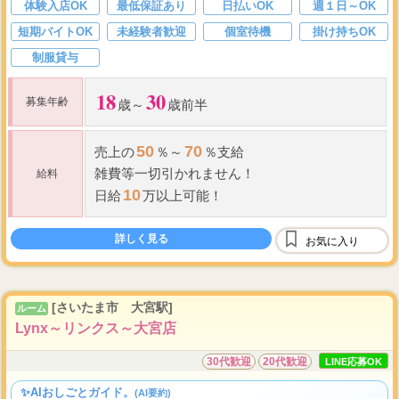
体験入店OK
最低保証あり
日払いOK
週１日～OK
短期バイトOK
未経験者歓迎
個室待機
掛け持ちOK
制服貸与
18
30
募集年齢
歳～
歳前半
50
70
売上の
％～
％支給
雑費等一切引かれません！
給料
10
日給
万以上可能！
詳しく見る
お気に入り
[さいたま市 大宮駅]
ルーム
Lynx～リンクス～大宮店
30代歓迎
20代歓迎
LINE応募OK
✨AIおしごとガイド。
(AI要約)