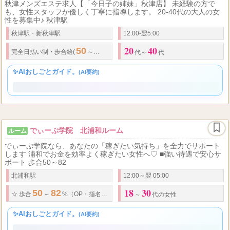
今日子の姉妹 秋津店
ルーム
秋津メンズエステ求人【「今日子の姉妹」秋津店】 未経験の方で
も、女性スタッフが優しく丁寧に指導します。 20-40代の大人の女
性を募集中♪ 秋津駅
秋津駅・新秋津駅
12:00-翌5:00
20
40
50
60
100
25000
完全日払い制
・
歩合給(
～
%) 指名料
％バック
日給
円以
代～
代
✨AIおしごとガイド。
(AI要約)
でぃーぷ学院 北浦和ルーム
ルーム
でぃーぷ学院なら、あなたの「稼ぎたい気持ち」を全力でサポート
します 浦和でお金を効率よく稼ぎたい女性へ♡ ■強い待遇で安心サ
ポート 歩合50～82
北浦和駅
12:00～翌 05:00
18
30
50
82
8
1
☆
歩合
～
%（OP
・
指名フルバック）
☆
平均日給
万円、最大
日給
～
代の女性