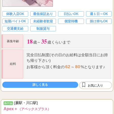
募集！！！
体験入店OK
最低保証あり
日払いOK
週１日～OK
短期バイトOK
未経験者歓迎
個室待機
掛け持ちOK
交通費支給
制服貸与
18
35
募集年齢
歳～
歳くらいまで
完全日払制度(その日のお給料は全額当日にお持
ち帰り下さい)
給料
62
80
お客様から頂く料金の
～
%となります♪
70
分コース
詳しく見る
7,000
お気に入り
⇒最低
円+OP全額フルバック＋指名料全
額フルバック