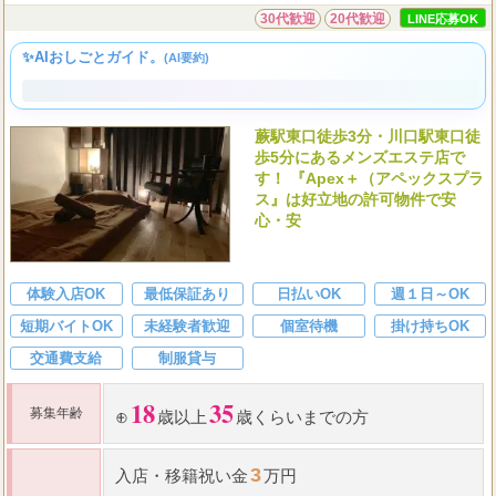
[蕨駅・川口駅]
ルーム
1...
Apex＋
（アペックスプラス）
30代歓迎
20代歓迎
LINE応募OK
✨AIおしごとガイド。
(AI要約)
蕨駅東口徒歩3分・川口駅東口徒
歩5分にあるメンズエステ店で
す！ 『Apex＋（アペックスプラ
ス』は好立地の許可物件で安
心・安
体験入店OK
最低保証あり
日払いOK
週１日～OK
短期バイトOK
未経験者歓迎
個室待機
掛け持ちOK
交通費支給
制服貸与
18
35
募集年齢
⊕
歳以上
歳くらいまでの方