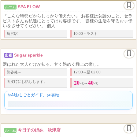
SPA FLOW
ルーム
『こんな時勢だからしっかり備えたい』 お客様は勿論のこと、セラ
ピストさんも私達にとってはお客様です。 皆様の生活を守るお手伝
いをさせてください。 個人
所沢駅
10:00～ラスト
Sugar sparkle
出張
選ばれた大人だけが知る、甘く艶めく極上の癒し。
熊谷発～
12:00～翌 02:00
20
40
面接時にお話しします。
代〜
代
✨AIおしごとガイド。
(AI要約)