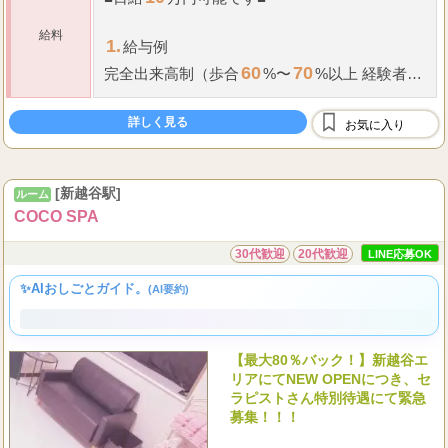
10
■
日給
万円可能です
■
給料
1.
給与例
60
70
完全出来高制（歩合
%〜
%以上 経験者優
遇）
指名料
・
オプション料
詳しく見る
お気に入り
1
1,200
2,000
※
最低保証
制度あり（
時間
円〜
...
円又は歩合の高い方を支給）
[新越谷駅]
ルーム
COCO SPA
30代歓迎
20代歓迎
LINE応募OK
✨AIおしごとガイド。
(AI要約)
【最大80％バック！】新越谷エ
リアにてNEW OPENにつき、セ
ラピストさん特別待遇にて緊急