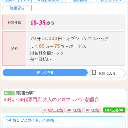
制服貸与
18
38
募集年齢
-
歳位
70
11,000
分
円＋オプションフルバック
60
75
歩合
％～
％＋ボーナス
給料
指名料全額バック
完全日払い
詳しく見る
お気に入り
[朝霞台駅]
ルーム
40代・50代専門店 大人のアロマラパン 朝霞台
50代以上歓迎
40代歓迎
30代歓迎
LINE応募OK
✨AIおしごとガイド。
(AI要約)