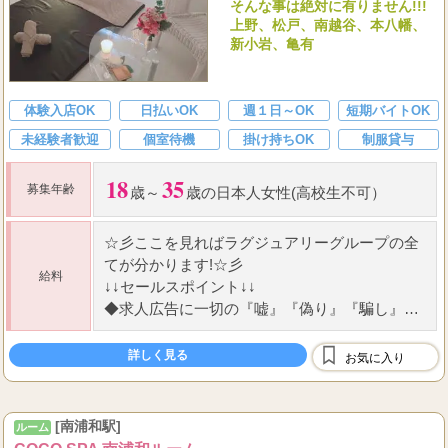
そんな事は絶対に有りません!!!
上野、松戸、南越谷、本八幡、
新小岩、亀有
体験入店OK
日払いOK
週１日～OK
短期バイトOK
未経験者歓迎
個室待機
掛け持ちOK
制服貸与
18
35
募集年齢
歳～
歳の日本人女性(高校生不可）
☆
彡ここを見ればラグジュアリーグループの全
てが分かります!
☆
彡
給料
↓↓セールスポイント↓↓
◆
求人広告に一切の『嘘』『偽り』『騙し』な
し!
◆
働くセラピストさんが第一主義!
詳しく見る
お気に入り
...
◆
メンズエステ界の中
[南浦和駅]
ルーム