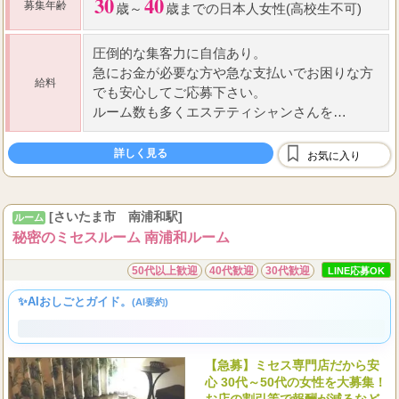
個室待機
掛け持ちOK
制服貸与
30
40
募集年齢
歳～
歳までの日本人女性(高校生不可)
圧倒的な集客力に自信あり。
急にお金が必要な方や急な支払いでお困りな方
給料
でも安心してご応募下さい。
ルーム数も多くエステティシャンさんを
大募集中です。
...
経験未経験問わず給与面は業界最高水準です
詳しく見る
お気に入り
[さいたま市 南浦和駅]
ルーム
秘密のミセスルーム 南浦和ルーム
50代以上歓迎
40代歓迎
30代歓迎
LINE応募OK
✨AIおしごとガイド。
(AI要約)