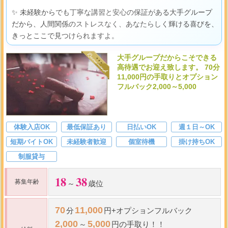
✨ 未経験からでも丁寧な講習と安心の保証がある大手グループ
だから、人間関係のストレスなく、あなたらしく輝ける喜びを、
きっとここで見つけられますよ。
大手グループだからこそできる
高待遇でお迎え致します。 70分
11,000円の手取りとオプション
フルバック2,000～5,000
体験入店OK
最低保証あり
日払いOK
週１日～OK
短期バイトOK
未経験者歓迎
個室待機
掛け持ちOK
制服貸与
18
38
募集年齢
～
歳位
70
11,000
分
円+オプションフルバック
2,000
5,000
～
円の手取り！！