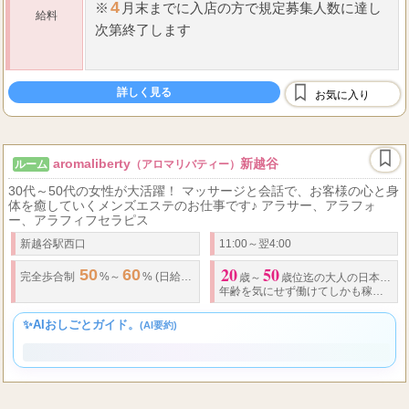
3
入店
・
移籍祝い金
万円
4
※
月末までに入店の方で規定募集人数に達し
給料
次第終了します
50,000
☆
日給
円以上可
詳しく見る
お気に入り
60
70
☆
歩合制
％～
％
100
☆
指名料
・
オプション全額バック（
％）
aromaliberty
新越谷
ルーム
（アロマリバティー）
...
30代～50代の女性が大活躍！ マッサージと会話で、お客様の心と身
体を癒していくメンズエステのお仕事です♪ アラサー、アラフォ
ー、アラフィフセラピス
新越谷駅西口
11:00～翌4:00
20
50
50
60
3
.
完全歩合制
%～
% (
日給
万円以上可能) 全額日払い可 勤務時間にも
歳～
歳位迄の大人の日本人女性
年齢を気にせず働けてしかも稼げるお店です。
✨AIおしごとガイド。
(AI要約)