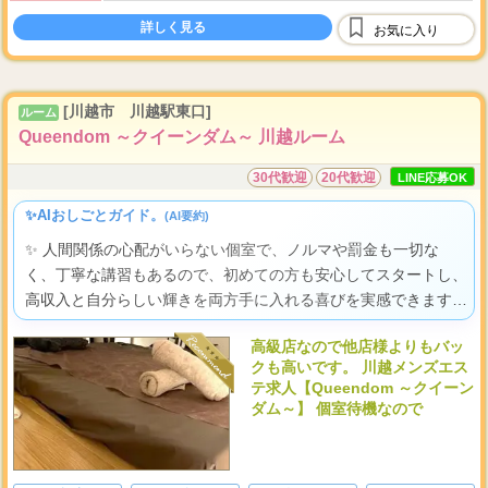
10
30
40
日勤務で
～
万円以上可
詳しく見る
20
50
お気に入り
日勤務で
万円以上可
100
※本指名(
％バック)
[川越市 川越駅東口]
...
ルーム
※最低
Queendom ～クイーンダム～ 川越ルーム
30代歓迎
20代歓迎
LINE応募OK
✨AIおしごとガイド。
(AI要約)
✨ 人間関係の心配がいらない個室で、ノルマや罰金も一切な
く、丁寧な講習もあるので、初めての方も安心してスタートし、
高収入と自分らしい輝きを両方手に入れる喜びを実感できます
よ。
高級店なので他店様よりもバッ
クも高いです。 川越メンズエス
テ求人【Queendom ～クイーン
ダム～】 個室待機なので