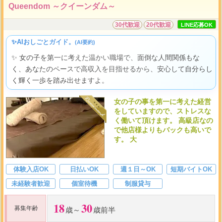
Queendom ～クイーンダム～
30代歓迎
20代歓迎
LINE応募OK
✨AIおしごとガイド。
(AI要約)
✨ 女の子を第一に考えた温かい職場で、面倒な人間関係もな
く、あなたのペースで高収入を目指せるから、安心して自分らし
く輝く一歩を踏み出せますよ。
女の子の事を第一に考えた経営
をしていますので、ストレスな
く働いて頂けます。 高級店なの
で他店様よりもバックも高いで
す。 大
体験入店OK
日払いOK
週１日～OK
短期バイトOK
未経験者歓迎
個室待機
制服貸与
18
30
募集年齢
歳～
歳前半