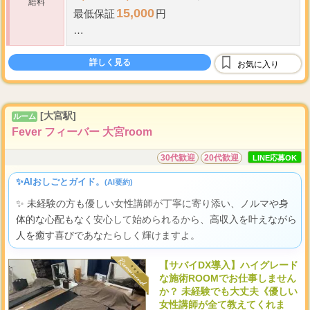
給料
15,000
最低保証
円
60
75
歩合
～
％＋ボーナス
詳しく見る
指名料全額バック
お気に入り
最低保証
制度あり
全額日払い
[大宮駅]
ルーム
Fever フィーバー 大宮room
30代歓迎
20代歓迎
LINE応募OK
✨AIおしごとガイド。
(AI要約)
✨ 未経験の方も優しい女性講師が丁寧に寄り添い、ノルマや身
体的な心配もなく安心して始められるから、高収入を叶えながら
人を癒す喜びであなたらしく輝けますよ。
【サバイDX導入】ハイグレード
な施術ROOMでお仕事しません
か？ 未経験でも大丈夫《優しい
女性講師が全て教えてくれま