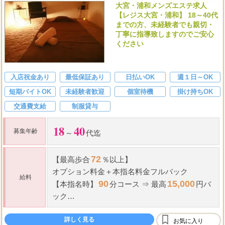
大宮・浦和メンズエステ求人
【レジス大宮・浦和】 18～40代
までの方、未経験者でも親切・
丁寧に指導致しますのでご安心
ください
入店祝金あり
最低保証あり
日払いOK
週１日～OK
短期バイトOK
未経験者歓迎
個室待機
掛け持ちOK
交通費支給
制服貸与
18
40
募集年齢
～
代迄
72
【最高歩合
％以上】
オプション料金＋本指名料金フルバック
給料
90
15,000
【本指名時】
分コース ⇒ 最高
円バ
ック
＜エリア最高峰の高待遇です！＞
詳しく見る
お気に入り