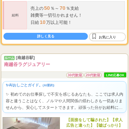
50
70
売上の
％～
％支給
雑費等一切引かれません！
給料
10
日給
万以上可能！
詳しく見る
お気に入り
[南越谷駅]
ルーム
南越谷ラグジュアリー
30代歓迎
20代歓迎
LINE応募OK
✨AIおしごとガイド。
(AI要約)
✨ 初めてのお仕事探しで不安を感じるあなたも、ここでは求人内
容と違うことはなく、ノルマや人間関係の煩わしさも一切ありま
せんから、安心してスタートできます。頑張った分がお給料にし
っかり反映され、待機中も時給保証があるので、自分らしく輝け
【面接をして騙された】【求人
る喜びをきっと見つけられますよ。
広告と違った】【嘘ばっかり】