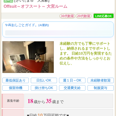
[さいたま市 大宮駅]
ルーム
Offsuit～オフスート～ 大宮ルーム
30代歓迎
20代歓迎
LINE応募OK
✨AIおしごとガイド。
(AI要約)
未経験の方でも丁寧にサポート
し、納得されるまでサポートし
ます。 日給10万円を実現するた
めの条件や方法をしっかりとお
伝えし、
最低保証あり
日払いOK
週１日～OK
未経験者歓迎
個室待機
掛け持ちOK
交通費支給
制服貸与
18
35
募集年齢
歳から
歳まで