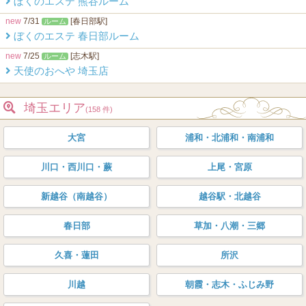
ぼくのエステ 熊谷ルーム
new
7/31
[春日部駅]
ルーム
ぼくのエステ 春日部ルーム
new
7/25
[志木駅]
ルーム
天使のおへや 埼玉店
埼玉エリア
(158 件)
大宮
浦和・北浦和・南浦和
川口・西川口・蕨
上尾・宮原
新越谷（南越谷）
越谷駅・北越谷
春日部
草加・八潮・三郷
久喜・蓮田
所沢
川越
朝霞・志木・ふじみ野