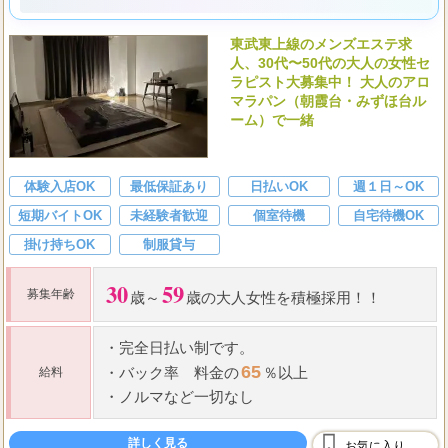
✨ 30代から50代の大人女性が輝けるこの職場では、女性講師が丁
寧に寄り添い、安心の完全個室で周りを気にせず働けるので、あ
なたらしく伸び伸びとお客様に癒しを届けながら、安定した収入
と一生もののスキルを身につけて新しい自分に出会えますよ。
東武東上線のメンズエステ求
人、30代〜50代の大人の女性セ
ラピスト大募集中！ 大人のアロ
マラパン（朝霞台・みずほ台ル
ーム）で一緒
体験入店OK
最低保証あり
日払いOK
週１日～OK
短期バイトOK
未経験者歓迎
個室待機
自宅待機OK
掛け持ちOK
制服貸与
30
59
募集年齢
歳～
歳の大人女性を積極採用！！
・
完全日払い制です。
65
・
バック率
料金の
％以上
給料
・
ノルマなど一切なし