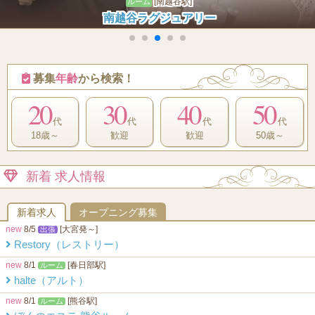
[大宮駅]
ルーム
Fever フィーバー 大宮room
募集
年齢
から検索！
20
30
40
50
代
代
代
代
18歳～
歓迎
歓迎
50歳～
新着 求人情報
新着求人
オープニング募集
new
8/5
[大宮発～]
出張
Restory（レストリー）
new
8/1
[春日部駅]
ルーム
halte（アルト）
new
8/1
[熊谷駅]
ルーム