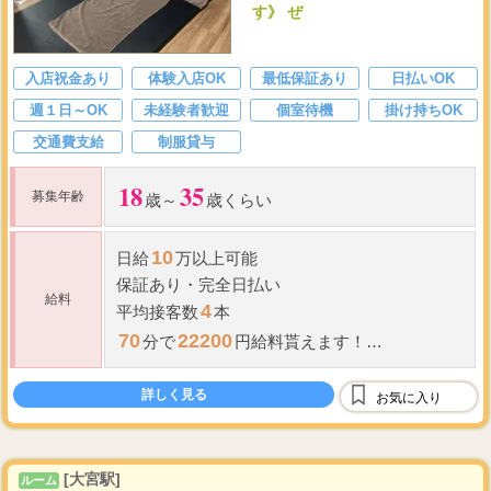
す》 ぜ
入店祝金あり
体験入店OK
最低保証あり
日払いOK
週１日～OK
未経験者歓迎
個室待機
掛け持ちOK
交通費支給
制服貸与
18
35
募集年齢
歳～
歳くらい
10
日給
万以上可能
保証あり
・
完全日払い
給料
4
平均接客数
本
70
22200
分で
円給料貰えます！
70
5,000
分コース⇒最低
円以上～
詳しく見る
お気に入り
100
7,000
分コース⇒最低
円以上～
130
...
分コー
[大宮駅]
ルーム