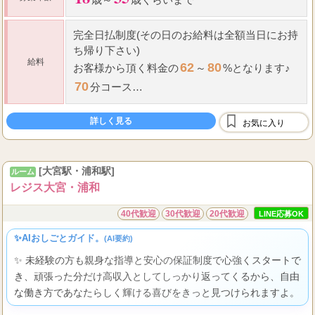
完全日払制度(その日のお給料は全額当日にお持
ち帰り下さい)
給料
62
80
お客様から頂く料金の
～
%となります♪
70
分コース
7,000
⇒最低
円+OP全額フルバック＋指名料全
詳しく見る
額フルバック
お気に入り
100
...
分コ
[大宮駅・浦和駅]
ルーム
レジス大宮・浦和
40代歓迎
30代歓迎
20代歓迎
LINE応募OK
✨AIおしごとガイド。
(AI要約)
✨ 未経験の方も親身な指導と安心の保証制度で心強くスタートで
き、頑張った分だけ高収入としてしっかり返ってくるから、自由
な働き方であなたらしく輝ける喜びをきっと見つけられますよ。