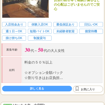
【急募】ミセス専門店だから安
心 30代～50代の女性を大募集！
お店の割引等で報酬が減るなど
の心配はございませんのでご安
心
入店祝金あり
体験入店OK
最低保証あり
日払いOK
週１日～OK
短期バイトOK
未経験者歓迎
個室待機
掛け持ちOK
制服貸与
30
50
募集年齢
代～
代の大人女性
料金の５０％以上
給料
☆
オプション全額バック
☆
割り引きはお店負担
お店の割引等で報酬が減るなどの心配はござい
ませんのでご安心を!
詳しく見る
お気に入り