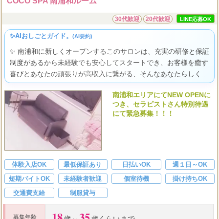
COCO SPA 南浦和ルーム
30代歓迎
20代歓迎
LINE応募OK
✨AIおしごとガイド。
(AI要約)
✨ 南浦和に新しくオープンするこのサロンは、充実の研修と保証
制度があるから未経験でも安心してスタートでき、お客様を癒す
喜びとあなたの頑張りが高収入に繋がる、そんなあなたらしく輝
ける場所です。
南浦和エリアにてNEW OPENに
つき、セラピストさん特別待遇
にて緊急募集！！！
体験入店OK
最低保証あり
日払いOK
週１日～OK
短期バイトOK
未経験者歓迎
個室待機
掛け持ちOK
交通費支給
制服貸与
18
35
募集年齢
歳～
歳くらいまで